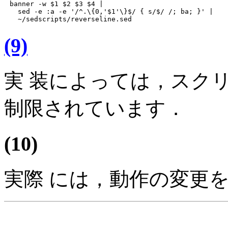
banner -w $1 $2 $3 $4 |

  sed -e :a -e '/^.\{0,'$1'\}$/ { s/$/ /; ba; }' |

(9)
実 装によっては，スクリ
制限されています．
(10)
実際 には，動作の変更をう