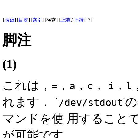
[
表紙
]
[
目次
]
[
索引
]
[検索] [
上端
/
下端
] [?]
脚注
(1)
これは，
，
，
，
，
=
a
c
i
l
れます．
`
'
/dev/stdout
マンドを使 用すること
が可能です