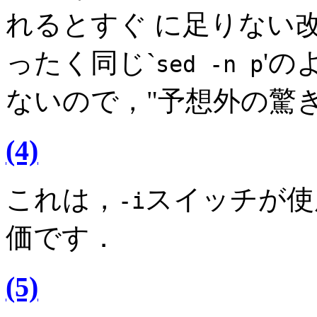
れるとすぐ に足りない
ったく同じ`
'の
sed -n p
ないので，"予想外の驚き
(4)
これは，
スイッチが使
-i
価です．
(5)