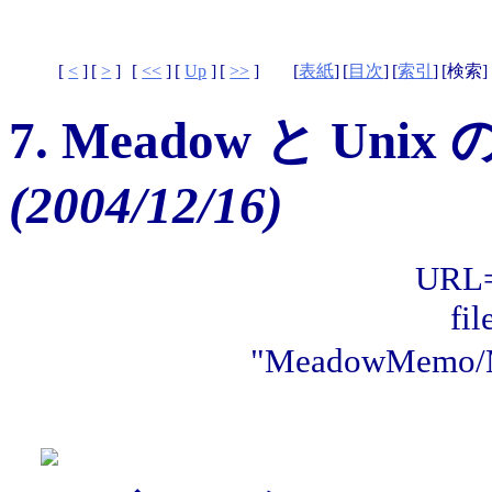
[
<
]
[
>
]
[
<<
]
[
Up
]
[
>>
]
[
表紙
]
[
目次
]
[
索引
]
[検索] 
7. Meadow と Un
(2004/12/16)
URL="
fi
"MeadowMem