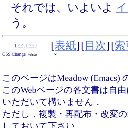
それでは、いよいよ
イ
う。
[
表紙
]
[
目次
]
[
索
[
<<
]
[
>>
]
CSS Change
このページはMeadow (Emac
このWebページの各文書は自
いただいて構いません．
ただし，複製・再配布・改変の場合は
しておいて下さい．