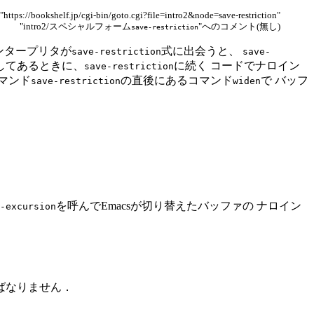
https://bookshelf.jp/cgi-bin/goto.cgi?file=intro2&node=save-restriction"
"intro2/スペシャルフォーム
"へのコメント(無し)
save-restriction
インタープリタが
式に出会うと、
save-restriction
save-
してあるときに、
に続く コードでナロイン
save-restriction
コマンド
の直後にあるコマンド
で バッフ
save-restriction
widen
を呼んでEmacsが切り替えたバッファの ナロイン
-excursion
ばなりません．