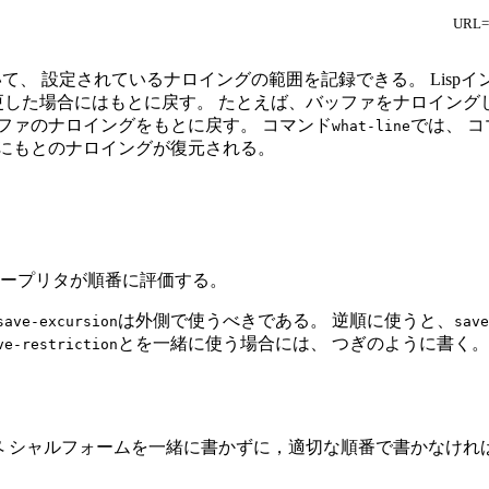
URL="
て、 設定されているナロイングの範囲を記録できる。 Lisp
更した場合にはもとに戻す。 たとえば、バッファをナロイング
ッファのナロイングをもとに戻す。 コマンド
では、 
what-line
前にもとのナロイングが復元される。
ンタープリタが順番に評価する。
は外側で使うべきである。 逆順に使うと、
save-excursion
save
とを一緒に使う場合には、 つぎのように書く。
ve-restriction
 シャルフォームを一緒に書かずに，適切な順番で書かなけれ