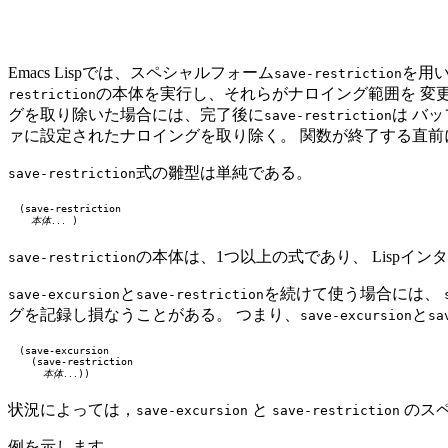
Emacs Lispでは、スペシャルフォーム
を用い
save-restriction
の本体を実行し、それらがナロイング範囲を 変
restriction
グを取り除いた場合には、完了後に
は バ
save-restriction
ァに設定されたナロイングを取り除く。 関数が終了する直
式の雛型は単純である。
save-restriction
(save-restriction

本体
...
の本体は、1つ以上の式であり、 Lispイ
save-restriction
と
を続けて使う場合には、
save-excursion
save-restriction
グを記録し損なうことがある。 つまり、
と
save-excursion
sa
(save-excursion

  (save-restriction

本体
...
状況によっては，
と
のスペ
save-excursion
save-restriction
例を示します．