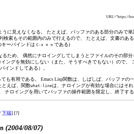
URL="https://bo
うに見えなくなる。 たとえば、バッファのある部分のみで単語
列検索もその範囲内のみで行えるので、 たとえば、文書のある
のキーバインドは
である)
C-x n n
るため、 偶然にナロイングしてしまうとファイルのその部分を
ロイングを無効にしない（また、そうすべきでもない）ので、 
バインドしてある）。
ても有用である。 Emacs Lisp関数は、しばしば、バッフ
 たとえば、関数
は、ナロイングが有効な場合にはそれ
what-line
、 ナロイングを用いてバッファの操作範囲を限定し、終了す
/
下端
] [?]
(2004/08/07)
n