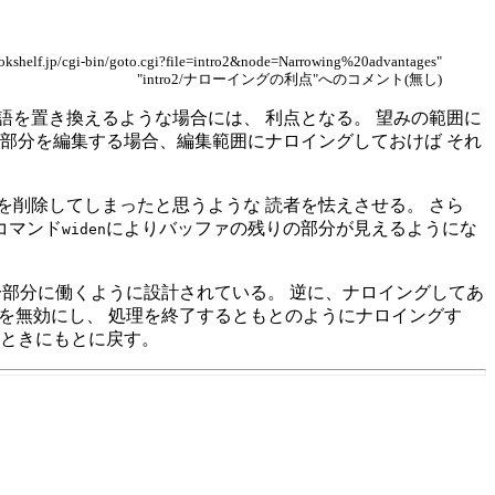
okshelf.jp/cgi-bin/goto.cgi?file=intro2&node=Narrowing%20advantages"
"intro2/ナローイングの利点"へのコメント(無し)
を置き換えるような場合には、 利点となる。 望みの範囲に
部分を編集する場合、編集範囲にナロイングしておけば それ
削除してしまったと思うような 読者を怯えさせる。 さら
コマンド
によりバッファの残りの部分が見えるようにな
widen
ァの一部分に働くように設計されている。 逆に、ナロイングしてあ
を無効にし、 処理を終了するともとのようにナロイングす
るときにもとに戻す。