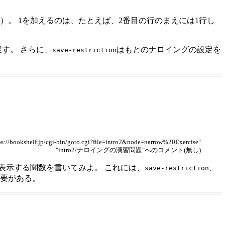
）。 1を加えるのは、たとえば、2番目の行のまえには1行し
す。 さらに、
はもとのナロイングの設定を
save-restriction
s://bookshelf.jp/cgi-bin/goto.cgi?file=intro2&node=narrow%20Exercise"
"intro2/ナロイングの演習問題"へのコメント(無し)
表示する関数を書いてみよ。 これには、
、
save-restriction
必要がある。