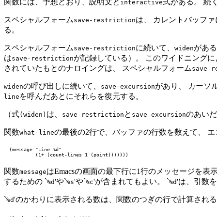
関数には、予想どおり、説明文と
式がある。 続
interactive
スペシャルフォーム
は、 カレントバッフ
save-restriction
る。
スペシャルフォーム
に続いて、
がある
save-restriction
widen
は
が記録している）。 このワイドニングに
save-restriction
されていたもとのナロイングは、 スペシャルフォーム
save-r
の呼び出しに続いて、
があり、 カーソ
widen
save-excursion
を呼んだあとにそれらを復元する。
line
（式
は、
と
のあいだ
(widen)
save-restriction
save-excursion
関数
の最後の2行で、バッファの行数を数えて、 
what-line
(message "Line %d"

関数
はEmacsの画面の最下行に1行のメッセージを
message
するための `
'や`
'や`
'が含まれてもよい。 `
'は、引数
%d
%s
%c
%d
`
'のかわりに表示される数は、関数のつぎの行で計算され
%d