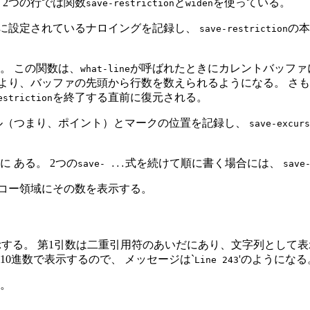
く2つの行では関数
と
を使っている。
save-restriction
widen
ァに設定されているナロイングを記録し、
の本
save-restriction
。 この関数は、
が呼ばれたときにカレントバッファ
what-line
より、バッファの先頭から行数を数えられるようになる。 さ
を終了する直前に復元される。
estriction
ル（つまり、ポイント）とマークの位置を記録し、
save-excurs
に ある。 2つの
式を続けて順に書く場合には、
save-
save
...
エコー領域にその数を表示する。
表示する。 第1引数は二重引用符のあいだにあり、文字列として
を10進数で表示するので、 メッセージは`
'のようになる
Line 243
る。