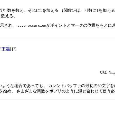
の 行数を数え、それに1を加える （関数
は、引数に1を加える
1+
を数える。
表示され、
がポイントとマークの位置をもとに戻
save-excursion
/
下端
] [?]
URL="http
ような場合であっても、 カレントバッファの最初の60文字を
を始め、 さまざまな関数をポプリのように混ぜ合わせて使う