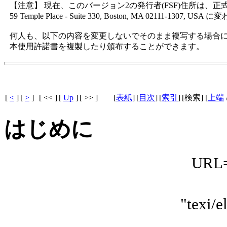
【注意】 現在、このバージョン2の発行者(FSF)住所は、正
59 Temple Place - Suite 330, Boston, MA 02111-1307, US
何人も、以下の内容を変更しないでそのまま複写する場合に
[
<
]
[
>
]
[ << ]
[
Up
]
[ >> ]
[
表紙
]
[
目次
]
[
索引
]
[検索] [
上端
はじめに
URL="
"tex