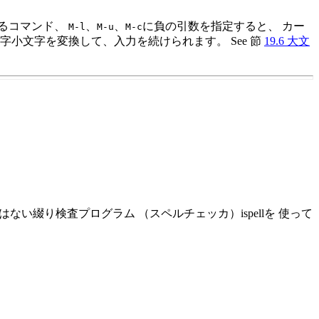
するコマンド、
、
、
に負の引数を指定すると、 カー
M-l
M-u
M-c
小文字を変換して、入力を続けられます。 See 節
19.6 大文
い綴り検査プログラム （スペルチェッカ）ispellを 使って