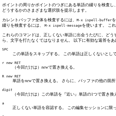
ポイントの周りかポイントのつぎにある単語の綴りを検査し
どうするかのさまざまな選択肢を提示します。
カレントバッファ全体を検査するには、
を
M-x ispell-buffer
綴りを検査するには、
を使います。 こ
M-x ispell-message
これらのコマンドは、正しくない単語に出会うたびに、どうす
ら、文字を打たなくてはなりません。 以下に有効な返答をあ
SPC
この単語をスキップする。 この単語は正しくないとし
r
new
RET
（今回だけは）
new
で置き換える。
R
new
RET
単語を
new
で置き換える。 さらに、バッファの他の箇
digit
（今回だけは）この単語を『近い』単語の1つで置き換
a
正しくない単語を容認する。 この編集セッションに限