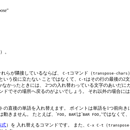
pose"
）。
それらが隣接しているならば、
コマンド（
C-t
transpose-chars
という役に立たない ことではなくて、
はその行の最後の2
C-t
かなかったときには、 2つの入れ替わっている文字のあいだに
ンドでその場所へ戻るのがよいでしょう。 それ以外の場合に
トの直後の単語を入れ替えます。 ポイントは単語を1つ前向き
動きません。 たとえば、`
'は`
'ではなくて、 
FOO, BAR
BAR FOO,
S式
）を 入れ替えるコマンドです。 また、
（
C-x C-t
transpose