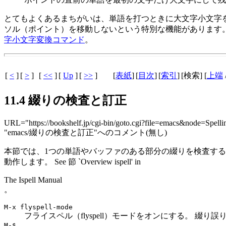
とてもよくあるまちがいは、単語を打つときに大文字小文字
ソル（ポイント）を移動しないという特別な機能があります。 
字小文字変換コマンド
。
[
<
]
[
>
]
[
<<
]
[
Up
]
[
>>
]
[
表紙
]
[
目次
]
[
索引
]
[検索] [
上端
11.4 綴りの検査と訂正
URL="https://bookshelf.jp/cgi-bin/goto.cgi?file=emacs&node=Spelli
"emacs/綴りの検査と訂正"へのコメント(無し)
本節では、1つの単語やバッファのある部分の綴りを検査するコマ
動作します。 See 節 `Overview ispell' in
The Ispell Manual
。
M-x flyspell-mode
フライスペル（flyspell）モードをオンにする。 綴
M-$