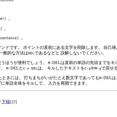
）。
ar
）。
）。
sentence
マンドです。 ポイントの直前にある文字を削除します。 自己
一般的な方法は
であるなどと 誤解しないでください。
DEL
使うほうが便利でしょう。
DELは直前の単語の先頭までをキ
M-
す。
DELと
は、 キルしたテキストを
や
で戻せる
M-
C-x
DEL
C-y
M-y
たときには、 打ちまちがいがたとえ数文字であっても
DEL
M-
ずに単語全体をキルして、 入力を再開できます。
/
下端
] [?]