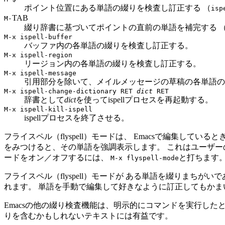
ポイント位置にある単語の綴りを検査し訂正する （
isp
TAB
M-
綴り辞書に基づいてポイントの直前の単語を補完する 
M-x ispell-buffer
バッファ内の各単語の綴りを検査し訂正する。
M-x ispell-region
リージョン内の各単語の綴りを検査し訂正する。
M-x ispell-message
引用部分を除いて、メイルメッセージの草稿の各単語の
M-x ispell-change-dictionary
RET
dict
RET
辞書として
dict
を使ってispellプロセスを再起動する。
M-x ispell-kill-ispell
ispellプロセスを終了させる。
フライスペル（flyspell）モードは、 Emacsで編集
をみつけると、その単語を強調表示します。 これはユーザー
ードをオン／オフするには、
と打ちます
M-x flyspell-mode
フライスペル（flyspell）モードが ある単語を綴りまちが
れます。 単語を手動で編集して好きなように訂正してもかま
Emacsの他の綴り検査機能は、明示的にコマンドを実行した
りを含むかもしれないテキストには有益です。