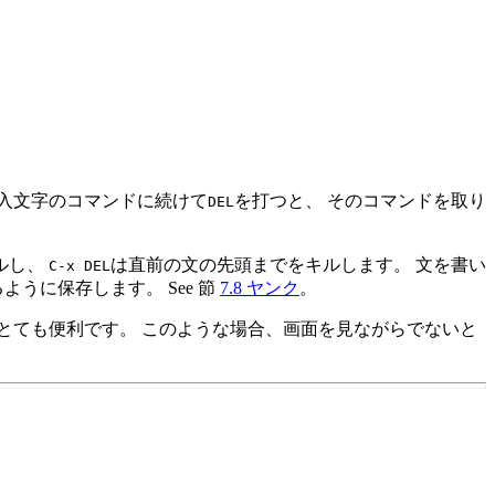
挿入文字のコマンドに続けて
を打つと、 そのコマンドを取り
DEL
ルし、
は直前の文の先頭までをキルします。 文を書い
C-x
DEL
ように保存します。 See 節
7.8 ヤンク
。
はとても便利です。 このような場合、画面を見ながらでないと