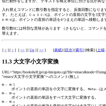
似た動作をしますが、 テキストを構文単位に分ける点が異な
入れ替えコマンドに数引数を指定すると、反復回数になります
す。 たとえば、
は、ポイントの直前の文字を3文字
C-u 3 C-t
は、ポイントの直前の単語を4つまえの単語へ移動しま
4 M-t
数引数0には特別な意味があります （さもないと、コマンド
替えます。
[
<
]
[
>
]
[
<<
]
[
Up
]
[
>>
]
[
表紙
]
[
目次
]
[
索引
]
[検索] [
上端
11.3 大文字小文字変換
URL="https://bookshelf.jp/cgi-bin/goto.cgi?file=emacs&node=Fixi
"emacs/大文字小文字変換"へのコメント(無し)
M-- M-l
ポイントの直前の単語を小文字に変換する。
は
Meta--
M-- M-u
ポイントの直前の単語をすべて大文字に変換する。
M-- M-c
ポイントの直前の単語を最初の文字だけ大文字にして残