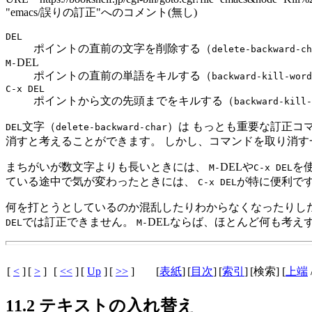
"emacs/誤りの訂正"へのコメント(無し)
DEL
ポイントの直前の文字を削除する（
delete-backward-ch
DEL
M-
ポイントの直前の単語をキルする（
backward-kill-word
C-x
DEL
ポイントから文の先頭までをキルする（
backward-kill-
文字（
）は もっとも重要な訂正コ
DEL
delete-backward-char
消すと考えることができます。 しかし、コマンドを取り消す
まちがいが数文字よりも長いときには、
DELや
を
M-
C-x
DEL
ている途中で気が変わったときには、
が特に便利で
C-x
DEL
何を打とうとしているのか混乱したりわからなくなったりし
では訂正できません。
DELならば、ほとんど何も考え
DEL
M-
[
<
]
[
>
]
[
<<
]
[
Up
]
[
>>
]
[
表紙
]
[
目次
]
[
索引
]
[検索] [
上端
11.2 テキストの入れ替え