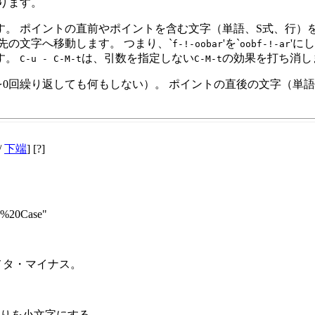
ります。
。 ポイントの直前やポイントを含む文字（単語、S式、行）を
先の文字へ移動します。 つまり、`
'を`
'に
f-!-oobar
oobf-!-ar
す。
は、引数を指定しない
の効果を打ち消し
C-u - C-M-t
C-M-t
を0回繰り返しても何もしない）。 ポイントの直後の文字（単語
/
下端
] [?]
ng%20Case"
メタ・マイナス。
りを小文字にする。