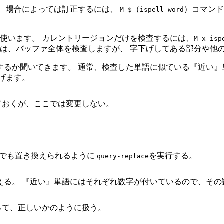
、 場合によっては訂正するには、
（
）コマンド
M-$
ispell-word
使います。 カレントリージョンだけを検査するには、
M-x isp
れは、バッファ全体を検査しますが、 字下げしてある部分や他
るか聞いてきます。 通常、検査した単語に似ている『近い』単
げます。
ておくが、ここでは変更しない。
所でも置き換えられるように
を実行する。
query-replace
える。 『近い』単語にはそれぞれ数字が付いているので、その
って、正しいかのように扱う。