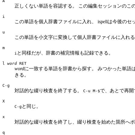
A
正しくない単語を容認する。 この編集セッションのこ
i
この単語を個人辞書ファイルに入れ、 ispellは今後
u
この単語を小文字に変換して個人辞書ファイルに入れる
m
と同様だが、辞書の補完情報も記録できる。
i
l
word
RET
word
に一致する単語を辞書から探す。 みつかった単語
きる。
C-g
対話的な綴り検査を終了する。
で、あとで再開
C-u M-$
X
と同じ。
C-g
x
対話的な綴り検査を終了し、綴り検査を始めた箇所へポ
q