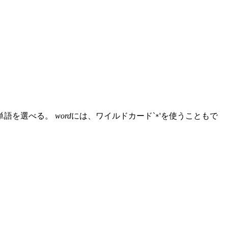
単語を選べる。
word
には、ワイルドカード`
'を使うこともで
*