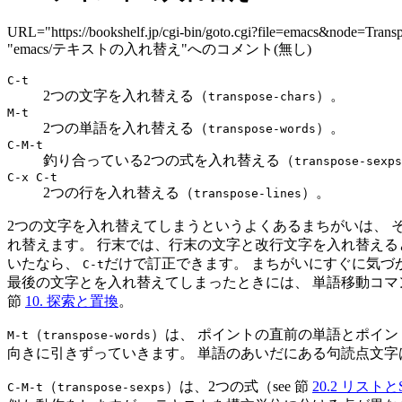
URL="https://bookshelf.jp/cgi-bin/goto.cgi?file=emacs&node=Trans
"emacs/テキストの入れ替え"へのコメント(無し)
C-t
2つの文字を入れ替える（
）。
transpose-chars
M-t
2つの単語を入れ替える（
）。
transpose-words
C-M-t
釣り合っている2つの式を入れ替える（
transpose-sexps
C-x C-t
2つの行を入れ替える（
）。
transpose-lines
2つの文字を入れ替えてしまうというよくあるまちがいは、 
れ替えます。 行末では、行末の文字と改行文字を入れ替える
いたなら、
だけで訂正できます。 まちがいにすぐに気づ
C-t
最後の文字とを入れ替えてしまったときには、 単語移動コマ
節
10. 探索と置換
。
（
）は、 ポイントの直前の単語とポイン
M-t
transpose-words
向きに引きずっていきます。 単語のあいだにある句読点文字は
（
）は、2つの式（see 節
20.2 リストと
C-M-t
transpose-sexps