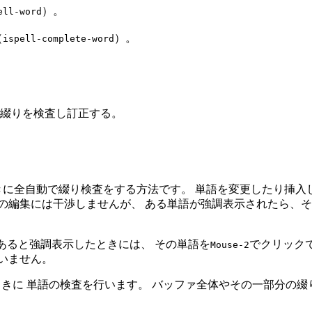
）。
ell-word
（
）。
ispell-complete-word
綴りを検査し訂正する。
しているときに全自動で綴り検査をする方法です。 単語を変更したり
の編集には干渉しませんが、 ある単語が強調表示されたら、そ
。
いであると強調表示したときには、 その単語を
でクリック
Mouse-2
いません。
ときに 単語の検査を行います。 バッファ全体やその一部分の綴り