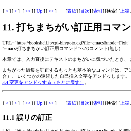
[
<
]
[
>
]
[
<<
]
[
Up
]
[
>>
]
[
表紙
]
[
目次
]
[
索引
]
[検索] [
上端
11. 打ちまちがい訂正用コマ
URL="https://bookshelf.jp/cgi-bin/goto.cgi?file=emacs&node=Fixit"
"emacs/打ちまちがい訂正用コマンド"へのコメント(無し)
本章では、入力直後にテキストのまちがいに気づいたとき、 
まちがった編集を訂正するもっとも基本的なコマンドは、ア
合）、 いくつかの連続した自己挿入文字をアンドゥします。
3.4 変更をアンドゥする（もとに戻す）
。
[
<
]
[
>
]
[
<<
]
[
Up
]
[
>>
]
[
表紙
]
[
目次
]
[
索引
]
[検索] [
上端
11.1 誤りの訂正
URL="https://bookshelf.jp/cgi-bin/goto.cgi?file=emacs&node=Kill%