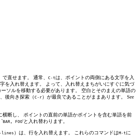
）で直せます。 通常、
は、ポイントの両側にある文字を入
C-t
文字を入れ替えます。 よって、入れ替えまちがいにすぐに気づ
カーソルを移動する必要があります。 空白とそのまえの単語の
は、後向き探索（
）が最良であることがままあります。 See
C-r
に横断し、 ポイントの直前の単語かポイントを含む単語を前
`
'と入れ替わります。
BAR, FOO
）は、行を入れ替えます。 これらのコマンドは
に
-lines
M-t