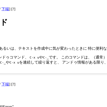
/
下端
] [?]
ンド
あるいは、テキストを作成中に気が変わったときに 特に便利
ンドゥコマンド、
や
です。 このコマンドは、（通常）
C-x u
C-_
や
を連続して繰り返すと、 アンドゥ情報がある限り、
C-_
C-x u
/
下端
] [?]
20Errors"