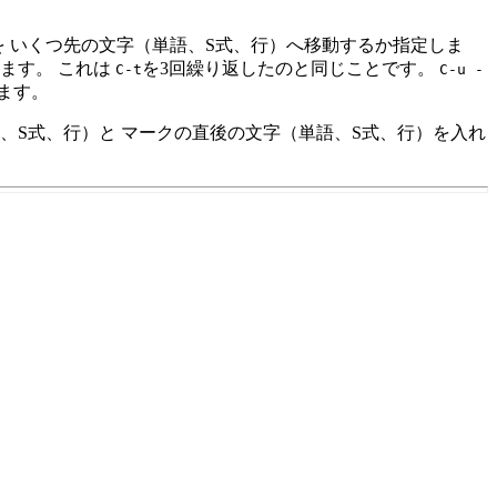
 いくつ先の文字（単語、S式、行）へ移動するか指定しま
します。 これは
を3回繰り返したのと同じことです。
C-t
C-u -
ます。
、S式、行）と マークの直後の文字（単語、S式、行）を入れ