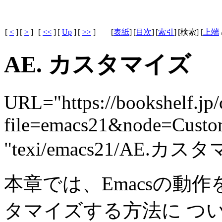
[
<
]
[
>
]
[
<<
]
[
Up
]
[
>>
]
[
表紙
]
[
目次
]
[
索引
]
[検索] [
上端
AE. カスタマイズ
URL="https://bookshelf.jp/
file=emacs21&node=Custom
"texi/emacs21/AE
本章では、Emacsの動
タマイズする方法に つ