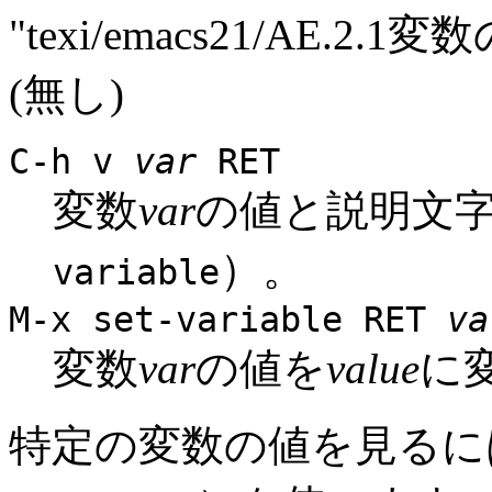
"texi/emacs21/AE
(無し)
C-h v
var
RET
変数
var
の値と説明文字
）。
variable
M-x set-variable
RET
va
変数
var
の値を
value
に
特定の変数の値を見るに