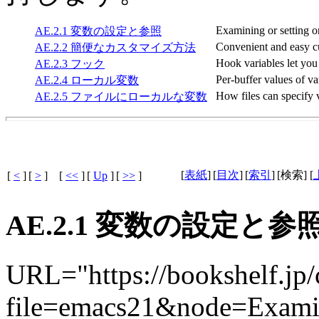
Examining or setting on
AE.2.1 変数の設定と参照
Convenient and easy cu
AE.2.2 簡便なカスタマイズ方法
Hook variables let you 
AE.2.3 フック
Per-buffer values of va
AE.2.4 ローカル変数
How files can specify v
AE.2.5 ファイルにローカルな変数
[
表紙
]
[
目次
]
[
索引
]
[検索] [
[
<
]
[
>
]
[
<<
]
[
Up
]
[
>>
]
AE.2.1 変数の設定と参
URL="https://bookshelf.jp/
file=emacs21&node=Exami