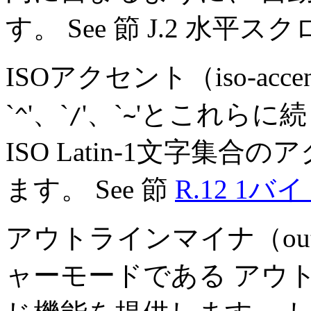
す。 See 節 J.2 水平ス
ISOアクセント（iso-acc
`
'、`
'、`
'とこれらに
^
/
~
ISO Latin-1文字集
ます。 See 節
R.12 
アウトラインマイナ（outl
ャーモードである アウトラ