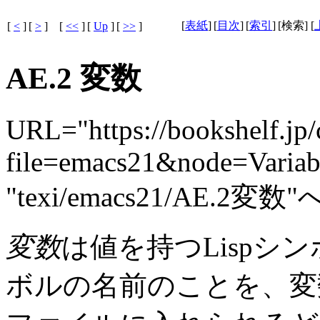
[
表紙
]
[
目次
]
[
索引
]
[検索] [
[
<
]
[
>
]
[
<<
]
[
Up
]
[
>>
]
AE.2 変数
URL="https://bookshelf.jp/
file=emacs21&node=Variab
"texi/emacs21/AE.2
変数
は値を持つLispシ
ボルの名前のことを、変