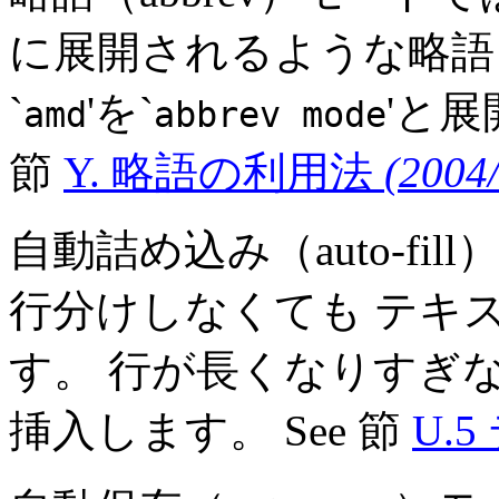
に展開されるような略語
`
'を`
'と展
amd
abbrev mode
節
Y. 略語の利用法
(2004
自動詰め込み（auto-f
行分けしなくても テキ
す。 行が長くなりすぎな
挿入します。 See 節
U.