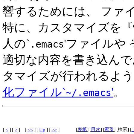
響するためには、 ファ
特に、カスタマイズを『
人の`
'ファイルや
.emacs
適切な内容を書き込んで
タマイズが行われるように
化ファイル`
'
。
~/.emacs
[
表紙
]
[
目次
]
[
索引
]
[検索] [
[
<
]
[
>
]
[
<<
]
[
Up
]
[
>>
]