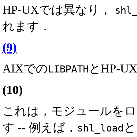
HP-UXでは異なり，
shl
れます．
(9)
AIXでの
とHP-U
LIBPATH
(10)
これは，モジュールをロー
す -- 例えば，
と
shl_load