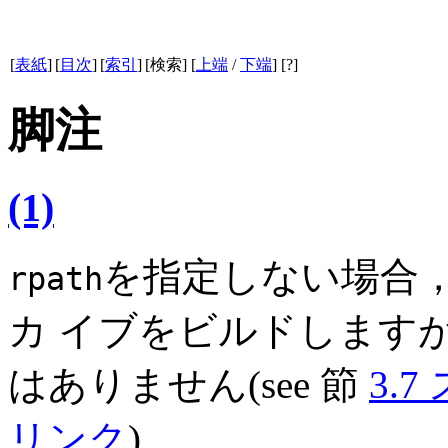
[
表紙
]
[
目次
]
[
索引
]
[検索] [
上端
/
下端
] [?]
脚注
(1)
を指定しない場合，l
rpath
カ イブをビルドします
はありません(see 節
3.
リンク
)