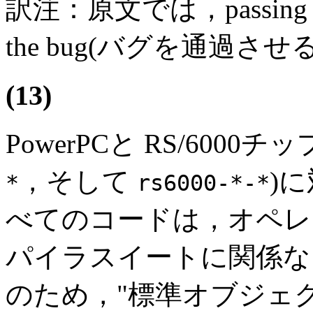
訳注：原文では，passing th
the bug(バグを通過さ
(13)
PowerPCと RS/6000チッ
，そして
)
*
rs6000-*-*
べてのコードは，オペレ
パイラスイートに関係な
のため，"標準オブジェ