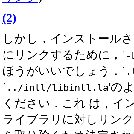
(2)
しかし，インストールされて
にリンクするために，`
-
ほうがいいでしょう．`
.
`
'の
../intl/libintl.la
ください．これ は，イ
ライブラリに対しリンク