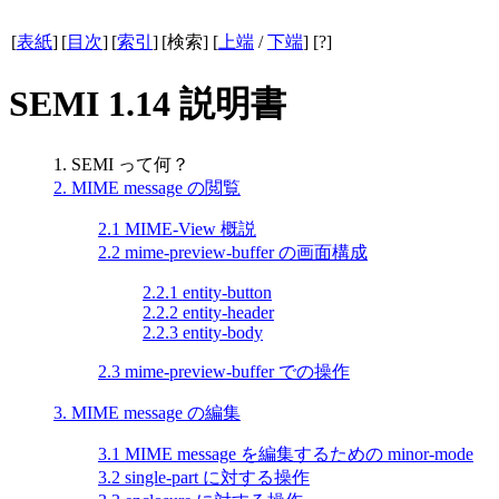
[
表紙
]
[
目次
]
[
索引
]
[検索] [
上端
/
下端
] [?]
SEMI 1.14 説明書
1. SEMI って何？
2. MIME message の閲覧
2.1 MIME-View 概説
2.2 mime-preview-buffer の画面構成
2.2.1 entity-button
2.2.2 entity-header
2.2.3 entity-body
2.3 mime-preview-buffer での操作
3. MIME message の編集
3.1 MIME message を編集するための minor-mode
3.2 single-part に対する操作