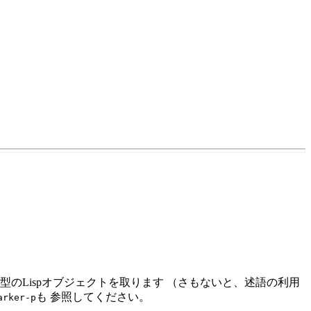
型のLispオブジェクトを取ります （さもないと、述語の利用
も 参照してください。
arker-p