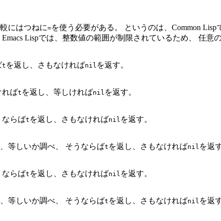
の比較にはつねに
を使う必要がある。 というのは、Common L
=
macs Lispでは、整数値の範囲が制限されているため、 任
ば
を返し、さもなければ
を返す。
t
nil
ければ
を返し、等しければ
を返す。
t
nil
うならば
を返し、さもなければ
を返す。
t
nil
、等しいか調べ、 そうならば
を返し、さもなければ
を返
t
nil
うならば
を返し、さもなければ
を返す。
t
nil
、等しいか調べ、 そうならば
を返し、さもなければ
を返
t
nil