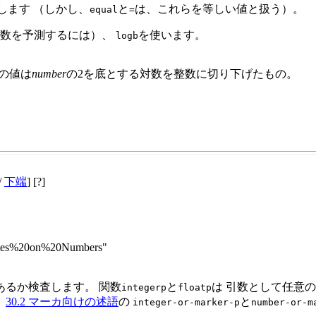
します （しかし、
と
は、これらを等しい値と扱う）。
equal
=
対数を予測するには）、
を使います。
logb
の値は
number
の2を底とする対数を整数に切り下げたもの。
/
下端
] [?]
icates%20on%20Numbers"
るか検査します。 関数
と
は 引数として任意の
integerp
floatp
。
30.2 マーカ向けの述語
の
と
integer-or-marker-p
number-or-m