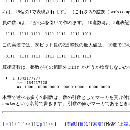
-1は、28個の1で表現されます。 （これを
2の補数
（two's c
負の数-5は、-1から4を引いて作れます。 10進数4は、2進表
この実装では、28ビット長の2進整数の最大値は、 10進で134
算術関数は、整数がその範囲外に出たかどうか検査しないので、 134,
(+ 1 134217727)

     => -134217728

本章で述べる多くの関数は、数の引数としてマーカを受け付けま
marker
という名前で書きます。 引数の値がマーカであるとき
[
<
]
[
>
]
[ << ]
[
Up
]
[ >> ]
[
表紙
]
[
目次
]
[
索引
]
[検索] [
上端