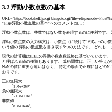
3.2 浮動小数点数の基本
URL="https://bookshelf.jp/cgi-bin/goto.cgi?file=elisp&node=Float%
"elisp/浮動小数点数の基本"へのコメント(無し)
浮動小数点数は、整数ではない数を表現するのに便利です。 
浮動小数点数の入力構文は、小数点（に続けて1桁以上の小数
いう値の 浮動小数点数を書き表す5つの方法です。 どれも、
現代の計算機はIEEEの浮動小数点数規格に基づいています。 こ
と呼ばれる値の種類もあります。 算術関数は、正しい答えが
NaNの値に重要な違いはなく、 特定の場面で正確にはどのNa
おりです。
正の無限大
`
'
1.0e+INF
負の無限大
`
'
-1.0e+INF
非数値
`
'。
0.0e+NaN