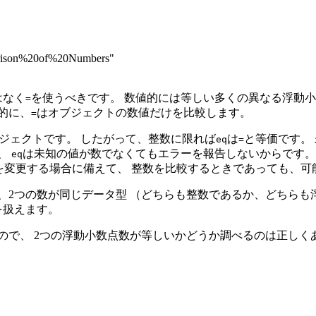
parison%20of%20Numbers"
はなく
を使うべきです。 数値的には等しい多くの異なる浮動小
=
的に、
はオブジェクトの数値だけを比較します。
=
pオブジェクトです。 したがって、整数に限れば
は
と等価です。
eq
=
、
は未知の値が数でなくてもエラーを報告しないからです。
eq
法を変更する場合に備えて、 整数を比較するときであっても、可
、2つの数が同じデータ型 （どちらも整数であるか、どちらも
を扱えます。
ので、 2つの浮動小数点数が等しいかどうか調べるのは正しく