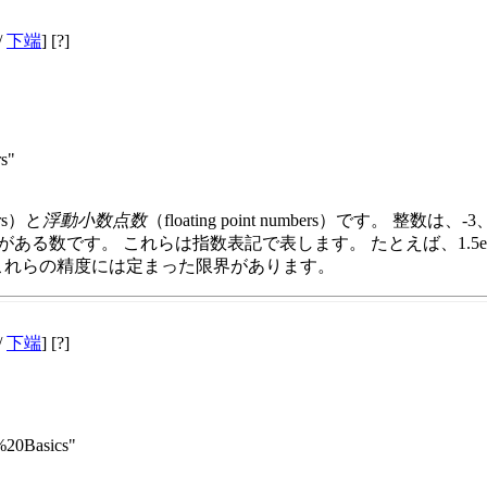
/
下端
] [?]
rs"
ers）と
浮動小数点数
（floating point numbers）です。
小数部がある数です。 これらは指数表記で表します。 たとえば、1.5
 これらの精度には定まった限界があります。
/
下端
] [?]
r%20Basics"