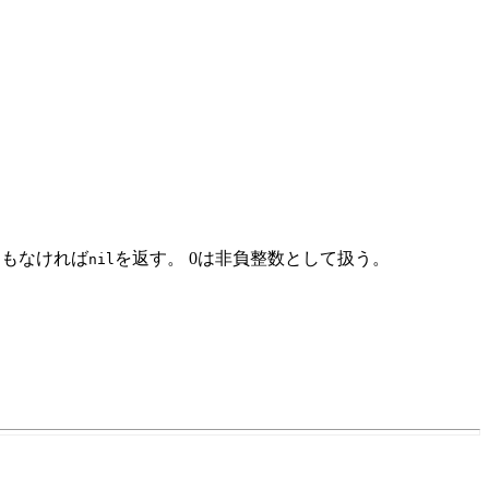
さもなければ
を返す。 0は非負整数として扱う。
nil