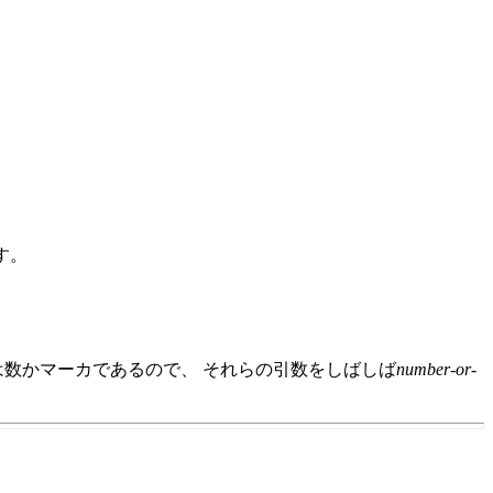
す。
は数かマーカであるので、 それらの引数をしばしば
number-or-