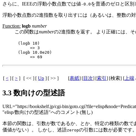
さらに、IEEEの浮動小数点数では値
を普通のゼロと区別
-0.0
浮動小数点数の2進指数を取り出すには（あるいは、整数の
Function:
logb
number
この関数は
number
の2進指数を返す。 より正確には、そ
(logb 10)

     => 3

(logb 10.0e20)

[
<
]
[
>
]
[ << ]
[
Up
]
[ >> ]
[
表紙
]
[
目次
]
[
索引
]
[検索] [
上端
3.3 数向けの型述語
URL="https://bookshelf.jp/cgi-bin/goto.cgi?file=elisp&node=Pred
"elisp/数向けの型述語"へのコメント(無し)
本節の関数は、引数が数であるか、とか、特定の種類の数であ
価値がない）。 しかし、述語
の引数には数が必要です
zerop