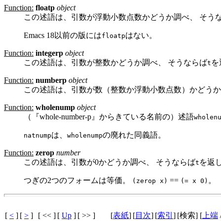
Function:
floatp
object
この述語は、引数が浮動小数点数かどうか調べ、 そう
Emacs 18以前の版には
はない。
floatp
Function:
integerp
object
この述語は、引数が整数かどうか調べ、 そうならば
を
t
Function:
numberp
object
この述語は、引数が数（整数か浮動小数点数）かどうか
Function:
wholenump
object
（『whole-number-p』からきている名前の）述語
wholen
は、
の廃れた同義語。
natnump
wholenump
Function:
zerop
number
この述語は、引数が0かどうか調べ、 そうならば
を返
t
つぎの2つのフォームは等価。
==
。
(zerop x)
(= x 0)
[
<
]
[
>
]
[ << ]
[
Up
]
[ >> ]
[
表紙
]
[
目次
]
[
索引
]
[検索] [
上端