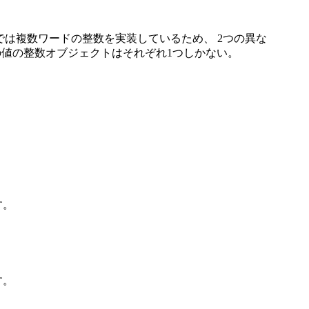
ispでは複数ワードの整数を実装しているため、 2つの異な
意の値の整数オブジェクトはそれぞれ1つしかない。
す。
す。