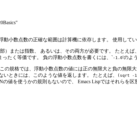
20Basics"
浮動小数点数の正確な範囲は計算機に依存します。 使用して
部）または指数、 あるいは、その両方が必要です。 たとえば、
まったく等価です。 負の浮動小数点数を書くには、`
'のよ
-1.0
の規格では、浮動小数点数の値には正の無限大と負の無限大がありま
ないときには、このような値を返します。 たとえば、
(sqrt -1
Nの値を使うかの規則もないので、 Emacs Lispではそれら