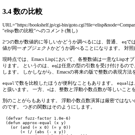
3.4 数の比較
URL="https://bookshelf.jp/cgi-bin/goto.cgi?file=elisp&node=Com
"elisp/数の比較"へのコメント(無し)
2つの数が数値的に等しいかどうか調べるには、普通、
で
eq
値が同一
オブジェクト
かどうか調べることになります。 対照
現時点では、Emacs Lispにおいて、各整数値は一意なLis
ります。 というのは、
は任意の型の引数を受け付けるので
eq
します。 しかしながら、Emacsの将来の版で整数の表現方
で数を比較したほうが便利なこともあります。
は
equal
equal
と扱います。 一方、
は、整数と浮動小数点数が等しいこと
=
別のことがらもあります。 浮動小数点数演算は厳密ではない
のです。 つぎの関数はそのようにします。
(defvar fuzz-factor 1.0e-6)

(defun approx-equal (x y)

  (or (and (= x 0) (= y 0))

      (< (/ (abs (- x y))
