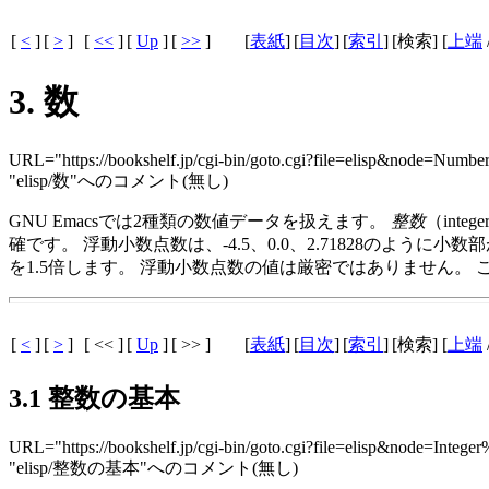
[
<
]
[
>
]
[
<<
]
[
Up
]
[
>>
]
[
表紙
]
[
目次
]
[
索引
]
[検索] [
上端
3. 数
URL="https://bookshelf.jp/cgi-bin/goto.cgi?file=elisp&node=Numbe
"elisp/数"へのコメント(無し)
GNU Emacsでは2種類の数値データを扱えます。
整数
（integ
確です。 浮動小数点数は、-4.5、0.0、2.71828のように
を1.5倍します。 浮動小数点数の値は厳密ではありません。
[
<
]
[
>
]
[ << ]
[
Up
]
[ >> ]
[
表紙
]
[
目次
]
[
索引
]
[検索] [
上端
3.1 整数の基本
URL="https://bookshelf.jp/cgi-bin/goto.cgi?file=elisp&node=Intege
"elisp/整数の基本"へのコメント(無し)