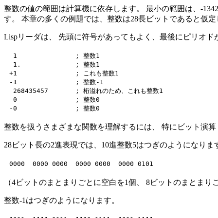
整数の値の範囲は計算機に依存します。 最小の範囲は、-13421772
す。 本章の多くの例題では、整数は28長ビットであると仮定
Lispリーダは、 先頭に符号があってもよく、最後にピリオ
 1               ; 整数1

 1.              ; 整数1

+1               ; これも整数1

-1               ; 整数-1

 268435457       ; 桁溢れのため、これも整数1

 0               ; 整数0

整数を扱うさまざまな関数を理解するには、 特にビット演算（s
28ビット長の2進表現では、10進整数5はつぎのようになりま
（4ビットのまとまりごとに空白を1個、 8ビットのまとまり
整数-1はつぎのようになります。