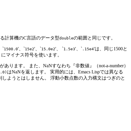
いる計算機のC言語のデータ型
の範囲と同じです。
double
`
'、`
'、`
'、 `
'、`
'は、同じ1500と
1500.0
15e2
15.0e2
1.5e3
.15e4
うにマイナス符号を使います。
す。 また、NaNすなわち『非数値』（not-a-number）
はNaNを返します。 実用的には、Emacs Lispでは異なる
.0)
を区別しようとはしません。 浮動小数点数の入力構文はつぎのと