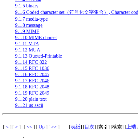
9.1.5 binary
9.1.6 Coded character set（符号化文字集合）, Characte
9.1.7 media-type
9.1.8 message
9.1.9 MIME
9.1.10 MIME charset
9.1.11 MTA
9.1.12 MUA
9.1.13 Quoted-Printable
9.1.14 RFC 822
9.1.15 RFC 1036
9.1.16 RFC 2045
9.1.17 RFC 2046
9.1.18 RFC 2048
9.1.19 RFC 2049
9.1.20 plain text
9.1.21 us-ascii
[
<
]
[
>
]
[
<<
]
[
Up
]
[
>>
]
[
表紙
]
[
目次
]
[索引]
[検索] [
上端