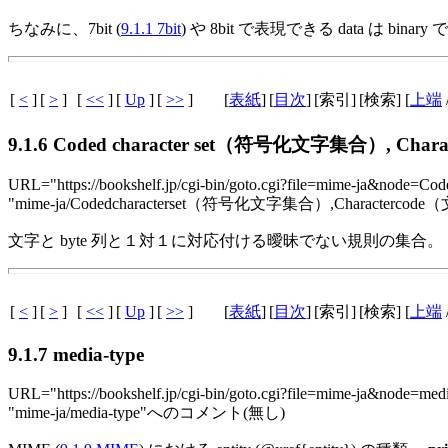
ちなみに、7bit (
9.1.1 7bit
) や 8bit で表現できる data は bi
[
<
]
[
>
]
[
<<
]
[
Up
]
[
>>
]
[
表紙
]
[
目次
]
[索引]
[検索] [
上端
9.1.6 Coded character set（符号化文字集合）, Cha
URL="https://bookshelf.jp/cgi-bin/goto.cgi?file=mime-ja&node=Co
"mime-ja/Codedcharacterset（符号化文字集合）,Characte
文字と byte 列と１対１に対応付ける曖昧でない規則の集合。
[
<
]
[
>
]
[
<<
]
[
Up
]
[
>>
]
[
表紙
]
[
目次
]
[索引]
[検索] [
上端
9.1.7 media-type
URL="https://bookshelf.jp/cgi-bin/goto.cgi?file=mime-ja&node=med
"mime-ja/media-type"へのコメント(無し)