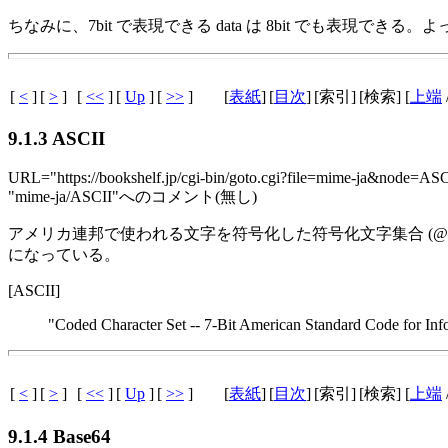
ちなみに、7bit で表現できる data は 8bit でも表現できる。よっ
[
<
]
[
>
]
[
<<
]
[
Up
]
[
>>
]
[
表紙
]
[
目次
]
[索引]
[検索] [
上端
9.1.3 ASCII
URL="https://bookshelf.jp/cgi-bin/goto.cgi?file=mime-ja&node=ASC
"mime-ja/ASCII"へのコメント(無し)
アメリカ連邦で使われる文字を符号化した符号化文字集合 (@xref{符
になっている。
[ASCII]
"Coded Character Set -- 7-Bit American Standard Code for In
[
<
]
[
>
]
[
<<
]
[
Up
]
[
>>
]
[
表紙
]
[
目次
]
[索引]
[検索] [
上端
9.1.4 Base64