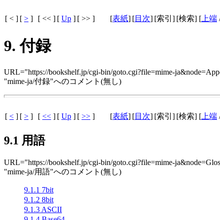
[ < ]
[
>
]
[ << ]
[
Up
]
[ >> ]
[
表紙
]
[
目次
]
[索引]
[検索] [
上端
9. 付録
URL="https://bookshelf.jp/cgi-bin/goto.cgi?file=mime-ja&node=App
"mime-ja/付録"へのコメント(無し)
[
<
]
[
>
]
[
<<
]
[
Up
]
[
>>
]
[
表紙
]
[
目次
]
[索引]
[検索] [
上端
9.1 用語
URL="https://bookshelf.jp/cgi-bin/goto.cgi?file=mime-ja&node=Glo
"mime-ja/用語"へのコメント(無し)
9.1.1 7bit
9.1.2 8bit
9.1.3 ASCII
9.1.4 Base64