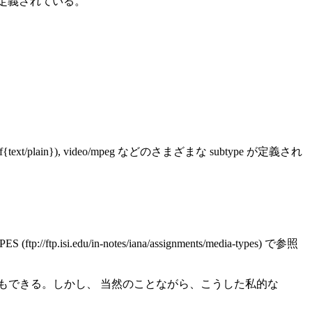
で定義されている。
in (@xref{text/plain}), video/mpeg などのさまざまな subtype が定義され
du/in-notes/iana/assignments/media-types) で参照
もできる。しかし、 当然のことながら、こうした私的な