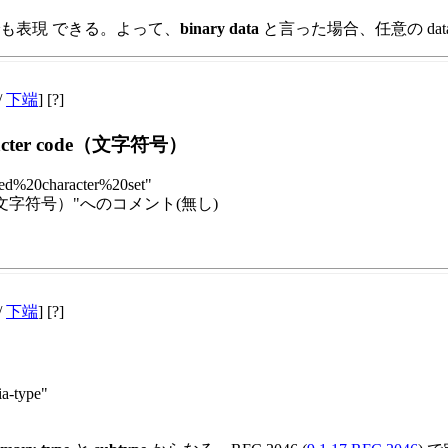
nary でも表現 できる。よって、
binary data
と言った場合、任意の dat
/
下端
] [?]
racter code（文字符号）
ded%20character%20set"
rcode（文字符号）"へのコメント(無し)
/
下端
] [?]
ia-type"