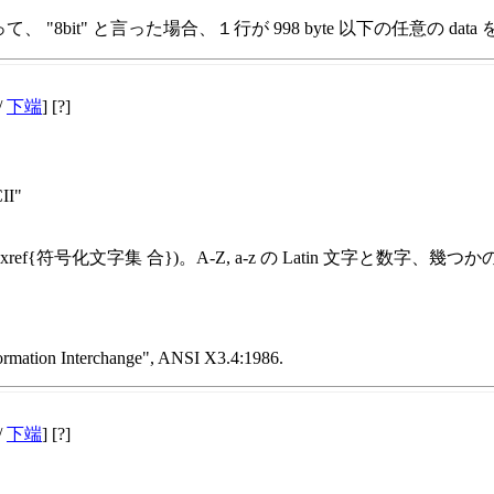
て、 "8bit" と言った場合、１行が 998 byte 以下の任意の da
/
下端
] [?]
II"
号化文字集 合})。A-Z, a-z の Latin 文字と数字、幾つかの
formation Interchange", ANSI X3.4:1986.
/
下端
] [?]