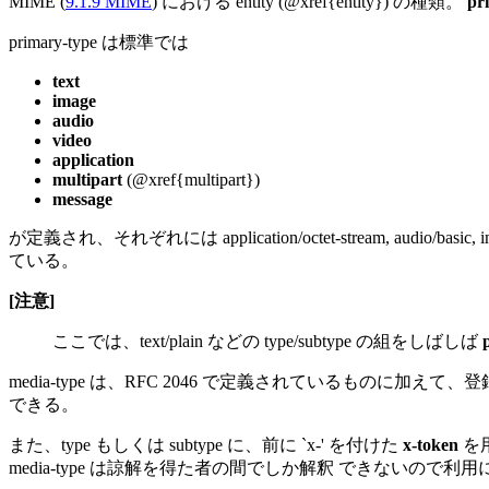
MIME (
9.1.9 MIME
) における entity (@xref{entity}) の種類。
pr
primary-type は標準では
text
image
audio
video
application
multipart
(@xref{multipart})
message
が定義され、それぞれには application/octet-stream, audio/basic, imag
ている。
[注意]
ここでは、text/plain などの type/subtype の組をしばしば
media-type は、RFC 2046 で定義されているものに加えて、登録することもで
できる。
また、type もしくは subtype に、前に `x-' を付けた
x-token
を
media-type は諒解を得た者の間でしか解釈 できないので