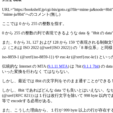
URL="https://bookshelf.jp/cgi-bin/goto.cgi?file=mime-ja&node=8bit
"mime-ja/8bit"へのコメント(無し)
ここでは 0 から 255 の整数を指す。
0 から 255 の整数の列で表現できるような data を "8bit の dat
また、0 から 31, 127 および 128 から 159 で表現される制
ぶ（これは ISO 2022 (@xref{ISO 2022}) の「8 単位系」と同
iso-8859-1 (@xref{iso-8859-1}) や euc-kr (@xref{eu
伝統的な Internet の MTA (
9.1.11 MTA
) は 7bit (
9.1.1 7bit
) の d
いった変換を行わなく てはならない。
しかし、最近では 8bit の文字列をそのまま通すことができ
しかし、8bit であればどんな data でも良いとはいえない。
(@xref{RFC 821}) は１行は改行文字を除いて 998 byte 以内
等で encodeする必用がある。
また、こうした理由から、１行が 999 byte 以上の行が存在する