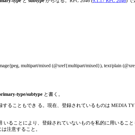
imary-type
と
subtype
からなる。RFC 2046 (
9.1.17 RFC 2046
) 
e/jpeg, multipart/mixed (@xref{multipart/mixed}), text/pla
primary-type/subtype
と書く。
き る。現在、登録されているものは MEDIA TYPES (ftp://ftp.isi.e
用 いることにより、登録されていないものを私的に用いること
利用には注意すること。