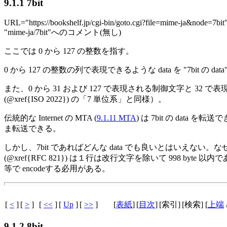
9.1.1 7bit
URL="https://bookshelf.jp/cgi-bin/goto.cgi?file=mime-ja&node=7bit
"mime-ja/7bit"へのコメント(無し)
ここでは 0 から 127 の整数を指す。
0 から 127 の整数の列で表現できるような data を "7bit の dat
また、0 から 31 および 127 で表現される制御文字と 32 で表
(@xref{ISO 2022}) の「7 単位系」と同様）。
伝統的な Internet の MTA (
9.1.11 MTA
) は 7bit の data を転送できる
ま転送できる。
しかし、7bit であればどんな data でも良いとはいえない。
(@xref{RFC 821}) は１行は改行文字を除いて 998 byte 以内
等で encodeする必用がある。
[
<
]
[
>
]
[
<<
]
[
Up
]
[
>>
]
[
表紙
]
[
目次
]
[索引]
[検索] [
上端
9.1.2 8bit