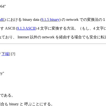
e64"
IME
) における binary data (
9.1.5 binary
) の network での変換法の
 ASCII (
9.1.3 ASCII
) 4 文字に変換する方法。（もし、4 文
ばれており、 Internet 以外の network を経由する場合でも
/
下端
] [?]
ry"
とである。
も binary と 呼ぶことにする。