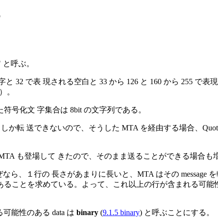
"
a" と呼ぶ。
御文字と 32 で表 現される空白と 33 から 126 と 160 から 25
様）。
c-kr}) といった符号化文 字集合は 8bit の文字列である。
ata しか転 送できないので、そうした MTA を経由する場合、Quoted-Pr
る MTA も登場して きたので、そのまま送ることができる場合
なぜなら、１行の 長さがあまりに長いと、MTA はその message
であることを求めている。よって、これ以上の行が含まれる可能性の ある data, 例
可能性のある data は
binary
(
9.1.5 binary
) と呼ぶことにする。