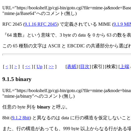
URL="https://bookshelf.jp/cgi-bin/goto.cgi?file=mime-ja&node=Bas
"mime-ja/Base64"へのコメント(無し)
RFC 2045 (
9.1.16 RFC 2045
) で定義されている MIME (
9.1.9 M
『64 進数』という意味で、3 byte の data を 0 から 63 の数を表す
この 65 種類の文字は ASCII と EBCDIC の共通部分から選
[
<
]
[
>
]
[
<<
]
[
Up
]
[
>>
]
[
表紙
]
[
目次
]
[索引]
[検索] [
上端
9.1.5 binary
URL="https://bookshelf.jp/cgi-bin/goto.cgi?file=mime-ja&node=bina
"mime-ja/binary"へのコメント(無し)
任意の byte 列を
binary
と呼ぶ。
8bit (
9.1.2 8bit
) と異なるのは data に行の構造を仮定しないこ
また、行の構造があっても、999 byte 以上からなる行がある場合